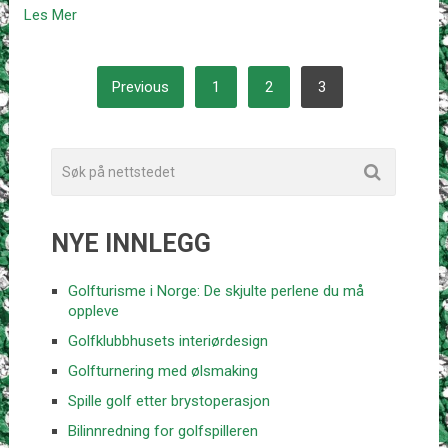
Les Mer
POSTS
Previous
1
2
3
PAGINATION
NYE INNLEGG
Golfturisme i Norge: De skjulte perlene du må
oppleve
Golfklubbhusets interiørdesign
Golfturnering med ølsmaking
Spille golf etter brystoperasjon
Bilinnredning for golfspilleren